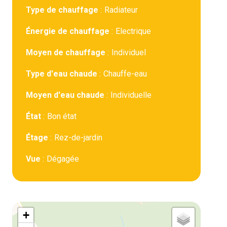
Type de chauffage
Radiateur
Énergie de chauffage
Electrique
Moyen de chauffage
Individuel
Type d'eau chaude
Chauffe-eau
Moyen d'eau chaude
Individuelle
État
Bon état
Étage
Rez-de-jardin
Vue
Dégagée
+