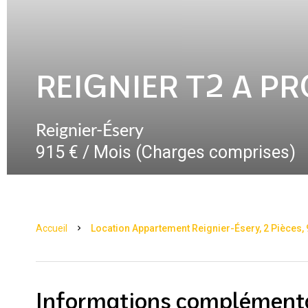
REIGNIER T2 A P
Reignier-Ésery
915 € / Mois (Charges comprises)
Accueil
Location Appartement Reignier-Ésery, 2 Pièces,
Informations complément