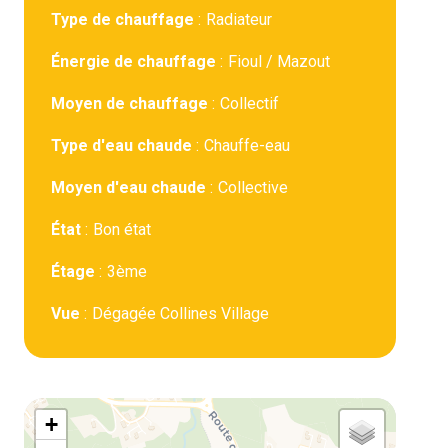
Type de chauffage
Radiateur
Énergie de chauffage
Fioul / Mazout
Moyen de chauffage
Collectif
Type d'eau chaude
Chauffe-eau
Moyen d'eau chaude
Collective
État
Bon état
Étage
3ème
Vue
Dégagée Collines Village
+